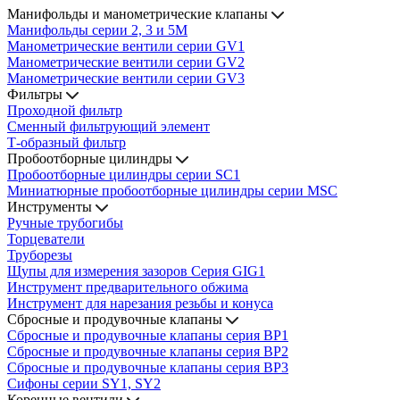
Манифольды и манометрические клапаны
Манифольды серии 2, 3 и 5М
Манометрические вентили серии GV1
Манометрические вентили серии GV2
Манометрические вентили серии GV3
Фильтры
Проходной фильтр
Сменный фильтрующий элемент
Т-образный фильтр
Пробоотборные цилиндры
Пробоотборные цилиндры серии SC1
Миниатюрные пробоотборные цилиндры серии MSC
Инструменты
Ручные трубогибы
Торцеватели
Труборезы
Щупы для измерения зазоров Cерия GIG1
Инструмент предварительного обжима
Инструмент для нарезания резьбы и конуса
Сбросные и продувочные клапаны
Сбросные и продувочные клапаны серия BP1
Сбросные и продувочные клапаны серия BP2
Сбросные и продувочные клапаны серия BP3
Сифоны серии SY1, SY2
Коренные вентили