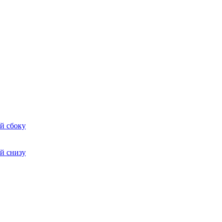
й сбоку
й снизу