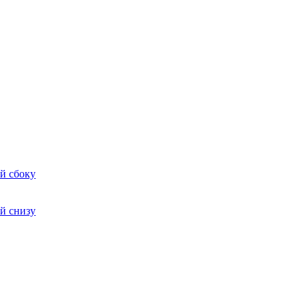
й сбоку
й снизу