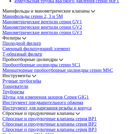
Импульсная трубка высокого давления серии 60FT
Манифольды и манометрические клапаны
Манифольды серии 2, 3 и 5М
Манометрические вентили серии GV1
Манометрические вентили серии GV2
Манометрические вентили серии GV3
Фильтры
Проходной фильтр
Сменный фильтрующий элемент
Т-образный фильтр
Пробоотборные цилиндры
Пробоотборные цилиндры серии SC1
Миниатюрные пробоотборные цилиндры серии MSC
Инструменты
Ручные трубогибы
Торцеватели
Труборезы
Щупы для измерения зазоров Cерия GIG1
Инструмент предварительного обжима
Инструмент для нарезания резьбы и конуса
Сбросные и продувочные клапаны
Сбросные и продувочные клапаны серия BP1
Сбросные и продувочные клапаны серия BP2
Сбросные и продувочные клапаны серия BP3