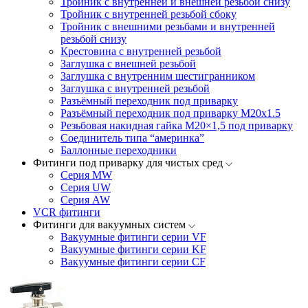
Тройник с внутренней и внешней резьбой снизу
Тройник с внутренней резьбой сбоку
Тройник с внешними резьбами и внутренней
резьбой снизу
Крестовина с внутренней резьбой
Заглушка с внешней резьбой
Заглушка с внутренним шестигранником
Заглушка с внутренней резьбой
Разъёмный переходник под приварку
Разъёмный переходник под приварку М20х1.5
Резьбовая накидная гайка M20×1,5 под приварку
Соединитель типа “америнка”
Баллонные переходники
Фитинги под приварку для чистых сред
Серия MW
Серия UW
Серия AW
VCR фитинги
Фитинги для вакуумных систем
Вакуумные фитинги серии VF
Вакуумные фитинги серии KF
Вакуумные фитинги серии CF