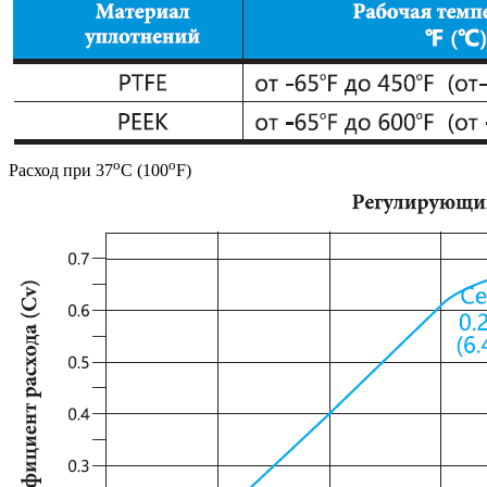
o
o
Расход при 37
C (100
F)