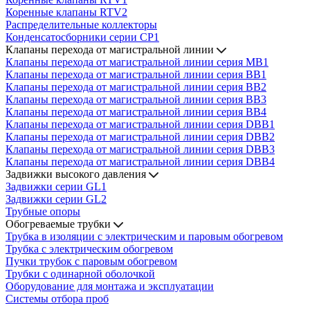
Коренные клапаны RTV2
Распределительные коллекторы
Конденсатосборники серии CP1
Клапаны перехода от магистральной линии
Клапаны перехода от магистральной линии серия MB1
Клапаны перехода от магистральной линии серия BB1
Клапаны перехода от магистральной линии серия BB2
Клапаны перехода от магистральной линии серия BB3
Клапаны перехода от магистральной линии серия BB4
Клапаны перехода от магистральной линии серия DBB1
Клапаны перехода от магистральной линии серия DBB2
Клапаны перехода от магистральной линии серия DBB3
Клапаны перехода от магистральной линии серия DBB4
Задвижки высокого давления
Задвижки серии GL1
Задвижки серии GL2
Трубные опоры
Обогреваемые трубки
Трубка в изоляции с электрическим и паровым обогревом
Трубка с электрическим обогревом
Пучки трубок с паровым обогревом
Трубки с одинарной оболочкой
Оборудование для монтажа и эксплуатации
Системы отбора проб