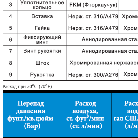
o
o
Расход при 20
C (70
F)