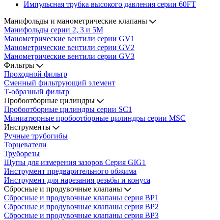
Импульсная трубка высокого давления серии 60FT
Манифольды и манометрические клапаны
Манифольды серии 2, 3 и 5М
Манометрические вентили серии GV1
Манометрические вентили серии GV2
Манометрические вентили серии GV3
Фильтры
Проходной фильтр
Сменный фильтрующий элемент
Т-образный фильтр
Пробоотборные цилиндры
Пробоотборные цилиндры серии SC1
Миниатюрные пробоотборные цилиндры серии MSC
Инструменты
Ручные трубогибы
Торцеватели
Труборезы
Щупы для измерения зазоров Cерия GIG1
Инструмент предварительного обжима
Инструмент для нарезания резьбы и конуса
Сбросные и продувочные клапаны
Сбросные и продувочные клапаны серия BP1
Сбросные и продувочные клапаны серия BP2
Сбросные и продувочные клапаны серия BP3