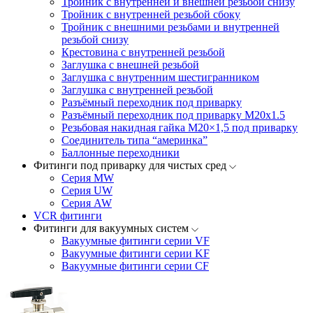
Тройник с внутренней и внешней резьбой снизу
Тройник с внутренней резьбой сбоку
Тройник с внешними резьбами и внутренней
резьбой снизу
Крестовина с внутренней резьбой
Заглушка с внешней резьбой
Заглушка с внутренним шестигранником
Заглушка с внутренней резьбой
Разъёмный переходник под приварку
Разъёмный переходник под приварку М20х1.5
Резьбовая накидная гайка M20×1,5 под приварку
Соединитель типа “америнка”
Баллонные переходники
Фитинги под приварку для чистых сред
Серия MW
Серия UW
Серия AW
VCR фитинги
Фитинги для вакуумных систем
Вакуумные фитинги серии VF
Вакуумные фитинги серии KF
Вакуумные фитинги серии CF