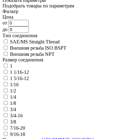
Показать параметры
Подобрать товары по параметрам
Фильтр
Цена
от
до
Тип соединения
SAE/MS Straight Thread
Внешняя резьба ISO BSPT
Внешняя резьба NPT
Размер соединения
1
1 1/16-12
1 5/16-12
1/16
1/2
1/4
1/8
3/4
3/4-16
3/8
7/16-20
9/16-18