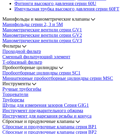
Фитинги высокого давления серии 60U
Импульсная трубка высокого давления серии 60FT
Манифольды и манометрические клапаны
Манифольды серии 2, 3 и 5М
Манометрические вентили серии GV1
Манометрические вентили серии GV2
Манометрические вентили серии GV3
Фильтры
Проходной фильтр
Сменный фильтрующий элемент
Т-образный фильтр
Пробоотборные цилиндры
Пробоотборные цилиндры серии SC1
Миниатюрные пробоотборные цилиндры серии MSC
Инструменты
Ручные трубогибы
Торцеватели
Труборезы
Щупы для измерения зазоров Cерия GIG1
Инструмент предварительного обжима
Инструмент для нарезания резьбы и конуса
Сбросные и продувочные клапаны
Сбросные и продувочные клапаны серия BP1
Сбросные и продувочные клапаны серия BP2