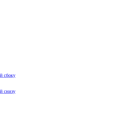
й сбоку
й снизу