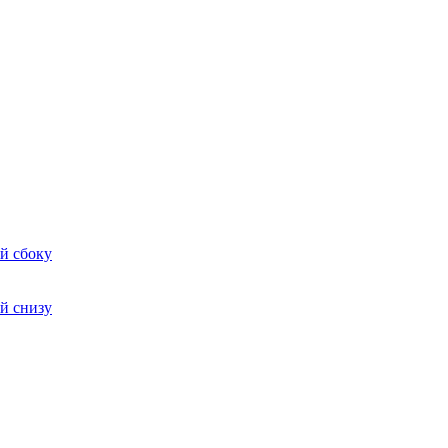
й сбоку
й снизу