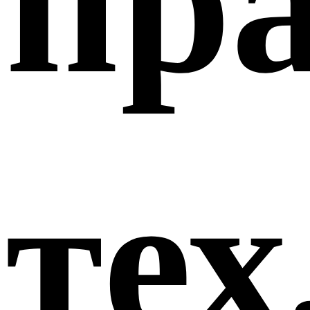
пр
тех