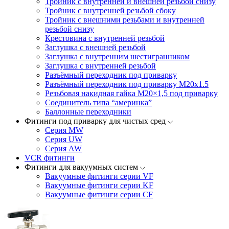
Тройник с внутренней и внешней резьбой снизу
Тройник с внутренней резьбой сбоку
Тройник с внешними резьбами и внутренней
резьбой снизу
Крестовина с внутренней резьбой
Заглушка с внешней резьбой
Заглушка с внутренним шестигранником
Заглушка с внутренней резьбой
Разъёмный переходник под приварку
Разъёмный переходник под приварку М20х1.5
Резьбовая накидная гайка M20×1,5 под приварку
Соединитель типа “америнка”
Баллонные переходники
Фитинги под приварку для чистых сред
Серия MW
Серия UW
Серия AW
VCR фитинги
Фитинги для вакуумных систем
Вакуумные фитинги серии VF
Вакуумные фитинги серии KF
Вакуумные фитинги серии CF