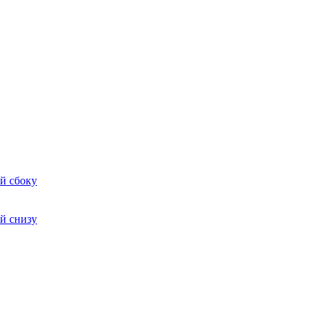
й сбоку
й снизу