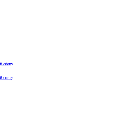
й сбоку
й снизу