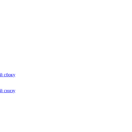
й сбоку
й снизу