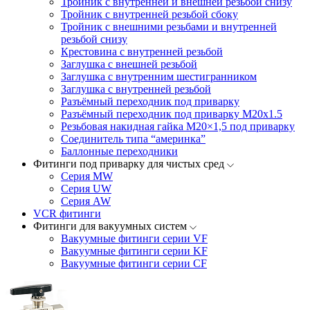
Тройник с внутренней и внешней резьбой снизу
Тройник с внутренней резьбой сбоку
Тройник с внешними резьбами и внутренней
резьбой снизу
Крестовина с внутренней резьбой
Заглушка с внешней резьбой
Заглушка с внутренним шестигранником
Заглушка с внутренней резьбой
Разъёмный переходник под приварку
Разъёмный переходник под приварку М20х1.5
Резьбовая накидная гайка M20×1,5 под приварку
Соединитель типа “америнка”
Баллонные переходники
Фитинги под приварку для чистых сред
Серия MW
Серия UW
Серия AW
VCR фитинги
Фитинги для вакуумных систем
Вакуумные фитинги серии VF
Вакуумные фитинги серии KF
Вакуумные фитинги серии CF