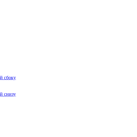
й сбоку
й снизу