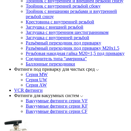
Тройник с внутренней и внешней резьбой снизу
Тройник с внутренней резьбой сбоку
Тройник с внешними резьбами и внутренней
резьбой снизу
Крестовина с внутренней резьбой
Заглушка с внешней резьбой
Заглушка с внутренним шестигранником
Заглушка с внутренней резьбой
Разъёмный переходник под приварку
Разъёмный переходник под приварку М20х1.5
Резьбовая накидная гайка M20×1,5 под приварку
Соединитель типа “америнка”
Баллонные переходники
Фитинги под приварку для чистых сред
Серия MW
Серия UW
Серия AW
VCR фитинги
Фитинги для вакуумных систем
Вакуумные фитинги серии VF
Вакуумные фитинги серии KF
Вакуумные фитинги серии CF