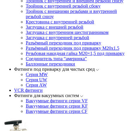
Тройник с внутренней и внешней резьбой снизу
Тройник с внутренней резьбой сбоку
Тройник с внешними резьбами и внутренней
резьбой снизу
Крестовина с внутренней резьбой
Заглушка с внешней резьбой
Заглушка с внутренним шестигранником
Заглушка с внутренней резьбой
Разъёмный переходник под приварку
Разъёмный переходник под приварку М20х1.5
Резьбовая накидная гайка M20×1,5 под приварку
Соединитель типа “америнка”
Баллонные переходники
Фитинги под приварку для чистых сред
Серия MW
Серия UW
Серия AW
VCR фитинги
Фитинги для вакуумных систем
Вакуумные фитинги серии VF
Вакуумные фитинги серии KF
Вакуумные фитинги серии CF