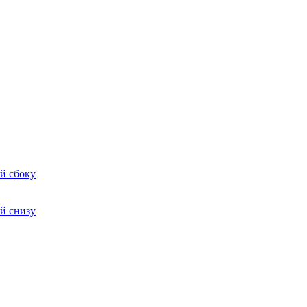
й сбоку
й снизу