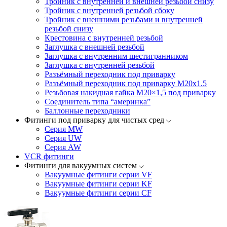
Тройник с внутренней и внешней резьбой снизу
Тройник с внутренней резьбой сбоку
Тройник с внешними резьбами и внутренней
резьбой снизу
Крестовина с внутренней резьбой
Заглушка с внешней резьбой
Заглушка с внутренним шестигранником
Заглушка с внутренней резьбой
Разъёмный переходник под приварку
Разъёмный переходник под приварку М20х1.5
Резьбовая накидная гайка M20×1,5 под приварку
Соединитель типа “америнка”
Баллонные переходники
Фитинги под приварку для чистых сред
Серия MW
Серия UW
Серия AW
VCR фитинги
Фитинги для вакуумных систем
Вакуумные фитинги серии VF
Вакуумные фитинги серии KF
Вакуумные фитинги серии CF