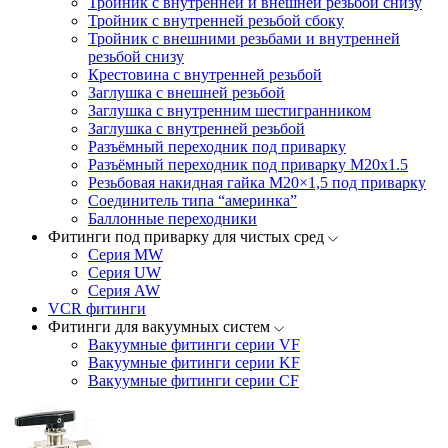
Тройник с внутренней и внешней резьбой снизу
Тройник с внутренней резьбой сбоку
Тройник с внешними резьбами и внутренней
резьбой снизу
Крестовина с внутренней резьбой
Заглушка с внешней резьбой
Заглушка с внутренним шестигранником
Заглушка с внутренней резьбой
Разъёмный переходник под приварку
Разъёмный переходник под приварку М20х1.5
Резьбовая накидная гайка M20×1,5 под приварку
Соединитель типа “америнка”
Баллонные переходники
Фитинги под приварку для чистых сред
Серия MW
Серия UW
Серия AW
VCR фитинги
Фитинги для вакуумных систем
Вакуумные фитинги серии VF
Вакуумные фитинги серии KF
Вакуумные фитинги серии CF