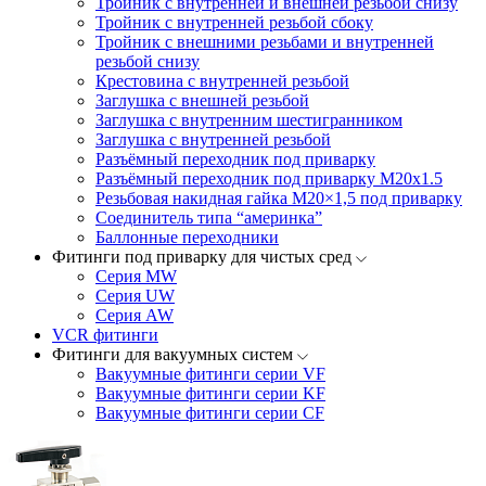
Тройник с внутренней и внешней резьбой снизу
Тройник с внутренней резьбой сбоку
Тройник с внешними резьбами и внутренней
резьбой снизу
Крестовина с внутренней резьбой
Заглушка с внешней резьбой
Заглушка с внутренним шестигранником
Заглушка с внутренней резьбой
Разъёмный переходник под приварку
Разъёмный переходник под приварку М20х1.5
Резьбовая накидная гайка M20×1,5 под приварку
Соединитель типа “америнка”
Баллонные переходники
Фитинги под приварку для чистых сред
Серия MW
Серия UW
Серия AW
VCR фитинги
Фитинги для вакуумных систем
Вакуумные фитинги серии VF
Вакуумные фитинги серии KF
Вакуумные фитинги серии CF