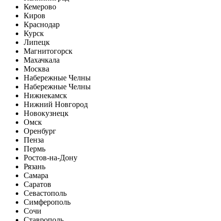
Кемерово
Киров
Краснодар
Курск
Липецк
Магнитогорск
Махачкала
Москва
Набережные Челны
Набережные Челны
Нижнекамск
Нижний Новгород
Новокузнецк
Омск
Оренбург
Пенза
Пермь
Ростов-на-Дону
Рязань
Самара
Саратов
Севастополь
Симферопoль
Сочи
Ставрополь