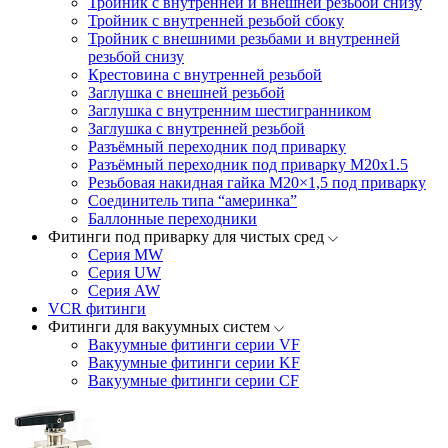
Тройник с внутренней и внешней резьбой снизу
Тройник с внутренней резьбой сбоку
Тройник с внешними резьбами и внутренней
резьбой снизу
Крестовина с внутренней резьбой
Заглушка с внешней резьбой
Заглушка с внутренним шестигранником
Заглушка с внутренней резьбой
Разъёмный переходник под приварку
Разъёмный переходник под приварку М20х1.5
Резьбовая накидная гайка M20×1,5 под приварку
Соединитель типа “америнка”
Баллонные переходники
Фитинги под приварку для чистых сред
Серия MW
Серия UW
Серия AW
VCR фитинги
Фитинги для вакуумных систем
Вакуумные фитинги серии VF
Вакуумные фитинги серии KF
Вакуумные фитинги серии CF