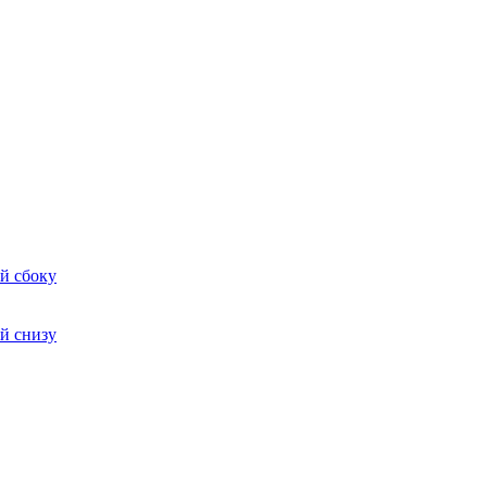
й сбоку
й снизу