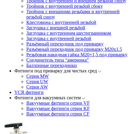
Тройник с внутренней и внешней резьбой снизу
Тройник с внутренней резьбой сбоку
Тройник с внешними резьбами и внутренней
резьбой снизу
Крестовина с внутренней резьбой
Заглушка с внешней резьбой
Заглушка с внутренним шестигранником
Заглушка с внутренней резьбой
Разъёмный переходник под приварку
Разъёмный переходник под приварку М20х1.5
Резьбовая накидная гайка M20×1,5 под приварку
Соединитель типа “америнка”
Баллонные переходники
Фитинги под приварку для чистых сред
Серия MW
Серия UW
Серия AW
VCR фитинги
Фитинги для вакуумных систем
Вакуумные фитинги серии VF
Вакуумные фитинги серии KF
Вакуумные фитинги серии CF