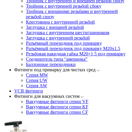
Тройник с внутренней и внешней резьбой снизу
Тройник с внутренней резьбой сбоку
Тройник с внешними резьбами и внутренней
резьбой снизу
Крестовина с внутренней резьбой
Заглушка с внешней резьбой
Заглушка с внутренним шестигранником
Заглушка с внутренней резьбой
Разъёмный переходник под приварку
Разъёмный переходник под приварку М20х1.5
Резьбовая накидная гайка M20×1,5 под приварку
Соединитель типа “америнка”
Баллонные переходники
Фитинги под приварку для чистых сред
Серия MW
Серия UW
Серия AW
VCR фитинги
Фитинги для вакуумных систем
Вакуумные фитинги серии VF
Вакуумные фитинги серии KF
Вакуумные фитинги серии CF