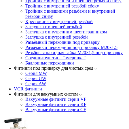
Тройник с внутренней и внешней резьбой снизу
Тройник с внутренней резьбой сбоку
Тройник с внешними резьбами и внутренней
резьбой снизу
Крестовина с внутренней резьбой
Заглушка с внешней резьбой
Заглушка с внутренним шестигранником
Заглушка с внутренней резьбой
Разъёмный переходник под приварку
Разъёмный переходник под приварку М20х1.5
Резьбовая накидная гайка M20×1,5 под приварку
Соединитель типа “америнка”
Баллонные переходники
Фитинги под приварку для чистых сред
Серия MW
Серия UW
Серия AW
VCR фитинги
Фитинги для вакуумных систем
Вакуумные фитинги серии VF
Вакуумные фитинги серии KF
Вакуумные фитинги серии CF