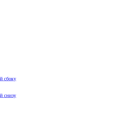
й сбоку
й снизу